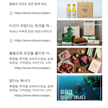
꿀벌과 맛있는 공존 함께 해요.
https://www.ohmycompany.com/reward/16504
비건이 맛없다는 편견을 깨부수는 지구본비건베이커리
국내산 두부로 만든 파운드케이크
https://www.ohmycompany.com/reward/1490161226
불필요한 포장을 줄이면 더욱 신선한 먹거리가 눈앞에
후원형, 투자형 크라우드펀딩, 임팩
트펀딩, 가치펀딩, 아이디어, 스타
트업, 소셜벤처
https://www.ohmycompany.com/reward/7623
엄마는 해녀다
후원형, 투자형 크라우드펀딩, 임팩
트펀딩, 가치펀딩, 아이디어, 스타
트업, 소셜벤처
https://www.ohmycompany.com/reward/8073