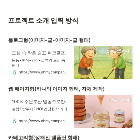
프로젝트 소개 입력 방식
블로그형(이미지-글-이미지-글 형태)
도심 속 작은 쉼표 파크골프 & 힐링 커뮤니티 센터
운동•휴식•건강•교류의 도심 속
쉼터
https://www.ohmycompany.com/reward/1419894684
웹 페이지형(하나의 이미지 형태, 자체 제작)
100% 주문도산 땅콩으로만 만든 무첨가 땅콩버터
설탕? 방부제? NO! 건강한 먹거리
https://www.ohmycompany.com/reward/645777936
카테고리형(정해진 템플릿 형태)